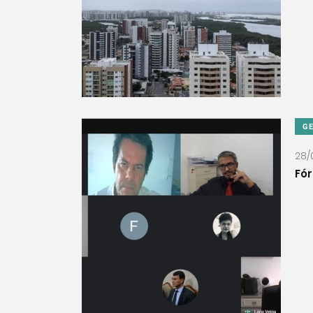
G
28/
Fór