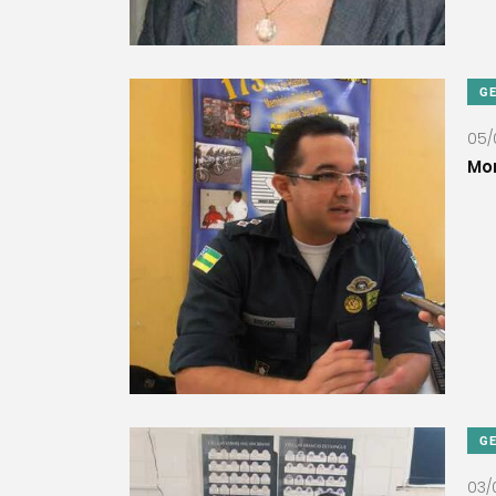
G
05/
Mor
G
03/