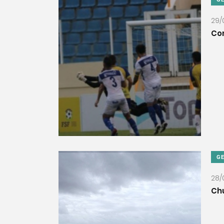
29/
Con
G
28/
Ch