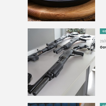
G
29/
Gov
G