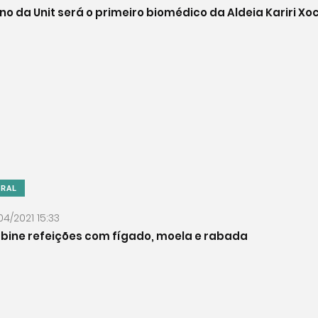
no da Unit será o primeiro biomédico da Aldeia Kariri Xo
ERAL
04/2021 15:33
bine refeições com fígado, moela e rabada