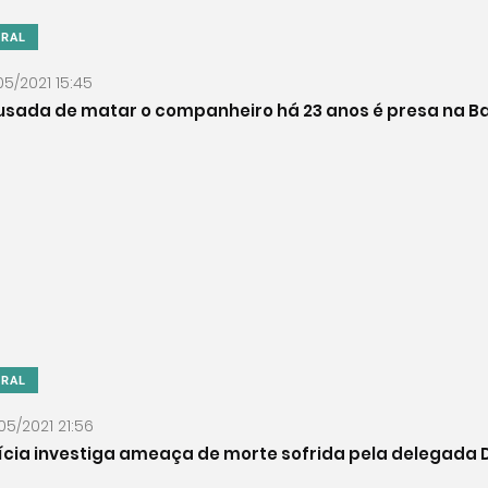
ERAL
05/2021 15:45
sada de matar o companheiro há 23 anos é presa na B
ERAL
05/2021 21:56
ícia investiga ameaça de morte sofrida pela delegada D