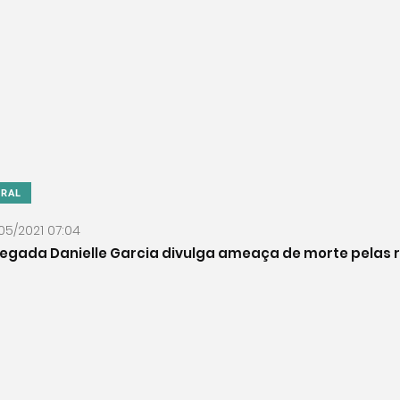
ERAL
05/2021 07:04
egada Danielle Garcia divulga ameaça de morte pelas r