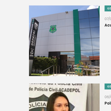
G
07/
Acu
G
06/
Pol