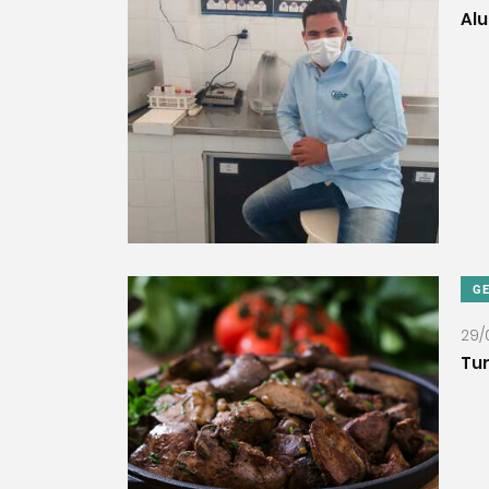
Alu
G
29/
Tur