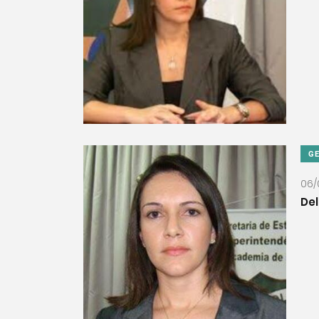
G
06/
Del