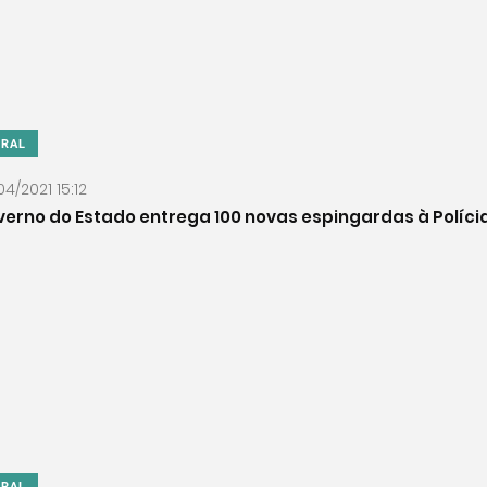
ERAL
04/2021 15:12
erno do Estado entrega 100 novas espingardas à Polícia 
ERAL