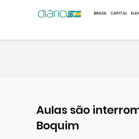
BRASIL
CAPITAL
ELE
Aulas são interro
Boquim