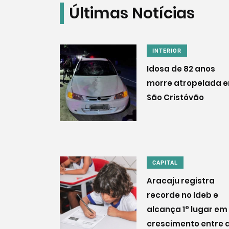
Últimas Notícias
INTERIOR
Idosa de 82 anos
morre atropelada 
São Cristóvão
CAPITAL
Aracaju registra
recorde no Ideb e
alcança 1° lugar em
crescimento entre 