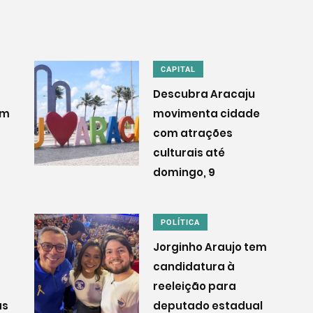
CAPITAL
Descubra Aracaju
em
movimenta cidade
com atrações
culturais até
domingo, 9
POLÍTICA
Jorginho Araujo tem
candidatura à
reeleição para
as
deputado estadual