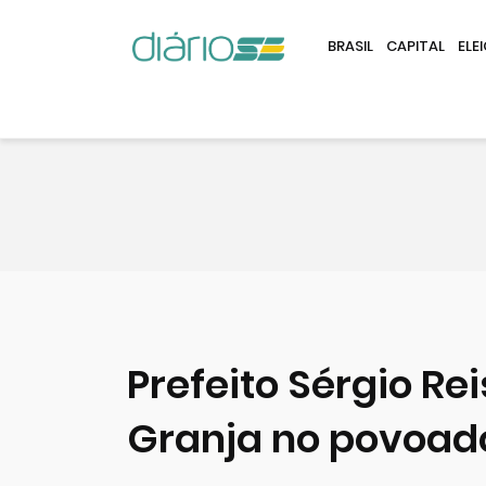
BRASIL
CAPITAL
ELE
Prefeito Sérgio Re
Granja no povoado