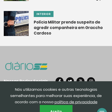
INTERIOR
Polícia Militar prende suspeito de
agredir companheira em Graccho
Cardoso
Nossas Redes Sociais
Nós utilizamos cookies e outras tecnologias
semelhantes para melhorar suas experiência, de
acordo com a nossa
política de privacidade
© 2020. Todos os direito reservados.
Aceito