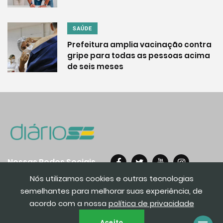
SAÚDE
Prefeitura amplia vacinação contra
gripe para todas as pessoas acima
de seis meses
Nossas Redes Sociais
Nós utilizamos cookies e outras tecnologias
semelhantes para melhorar suas experiência, de
acordo com a nossa
política de privacidade
© 2020. Todos os direito reservados.
Aceito