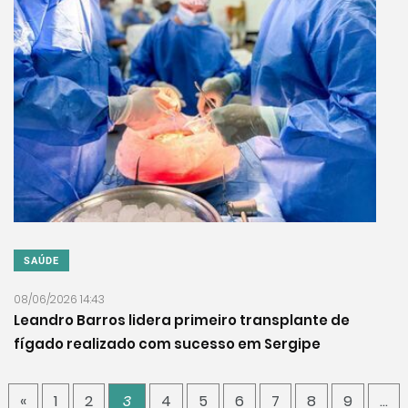
SAÚDE
08/06/2026 14:43
Leandro Barros lidera primeiro transplante de
fígado realizado com sucesso em Sergipe
«
1
2
3
4
5
6
7
8
9
…