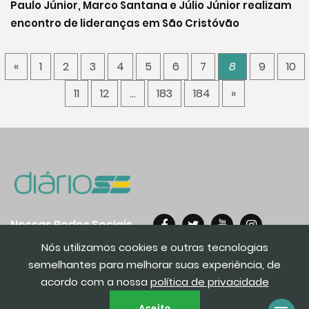
Paulo Júnior, Marco Santana e Júlio Júnior realizam
encontro de lideranças em São Cristóvão
«
1
2
3
4
5
6
7
8
9
10
11
12
…
183
184
»
Nossas Redes Sociais
Nós utilizamos cookies e outras tecnologias
semelhantes para melhorar suas experiência, de
acordo com a nossa
política de privacidade
© 2020. Todos os direito reservados.
Aceito